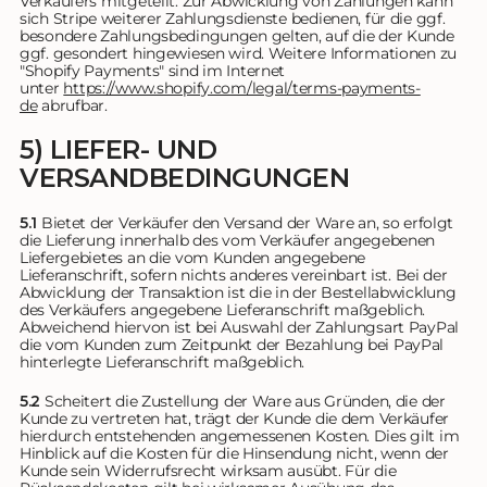
Verkäufers mitgeteilt. Zur Abwicklung von Zahlungen kann
sich Stripe weiterer Zahlungsdienste bedienen, für die ggf.
besondere Zahlungsbedingungen gelten, auf die der Kunde
ggf. gesondert hingewiesen wird. Weitere Informationen zu
"Shopify Payments" sind im Internet
unter
https://www.shopify.com
/legal
/terms-payments-
de
abrufbar.
5) LIEFER- UND
VERSANDBEDINGUNGEN
5.1
Bietet der Verkäufer den Versand der Ware an, so erfolgt
die Lieferung innerhalb des vom Verkäufer angegebenen
Liefergebietes an die vom Kunden angegebene
Lieferanschrift, sofern nichts anderes vereinbart ist. Bei der
Abwicklung der Transaktion ist die in der Bestellabwicklung
des Verkäufers angegebene Lieferanschrift maßgeblich.
Abweichend hiervon ist bei Auswahl der Zahlungsart PayPal
die vom Kunden zum Zeitpunkt der Bezahlung bei PayPal
hinterlegte Lieferanschrift maßgeblich.
5.2
Scheitert die Zustellung der Ware aus Gründen, die der
Kunde zu vertreten hat, trägt der Kunde die dem Verkäufer
hierdurch entstehenden angemessenen Kosten. Dies gilt im
Hinblick auf die Kosten für die Hinsendung nicht, wenn der
Kunde sein Widerrufsrecht wirksam ausübt. Für die