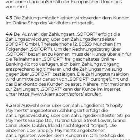
von einem Land außerhalb der Europäischen Union aus
vornimmt.
4.3
Die Zahlungsmöglichkeit/en wird/werden dem Kunden
im Online-Shop des Verkäufers mitgeteilt.
4.4
Bei Auswahl der Zahlungsart „SOFORT“ erfolgt die
Zahlungsabwicklung über den Zahlungsdienstleister
SOFORT GmbH, Theresienhöhe 12, 80339 München (im
Folgenden „SOFORT“). Um den Rechnungsbetrag über
„SOFORT“ bezahlen zu können, muss der Kunde über ein für
die Teilnahme an „SOFORT“ frei geschaltetes Online-
Banking-Konto verfügen, sich beim Zahlungsvorgang
entsprechend legitimieren und die Zahlungsanweisung
gegenüber „SOFORT“ bestätigen. Die Zahlungstransaktion
wird unmittelbar danach von „SOFORT“ durchgeführt und
das Bankkonto des Kunden belastet. Nähere Informationen
zur Zahlungsart „SOFORT“ kann der Kunde im Internet
unter
https://www.klarna.com
/sofort
/
abrufen.
4.5
Bei Auswahl einer über den Zahlungsdienst "Shopify
Payments" angebotenen Zahlungsart erfolgt die
Zahlungsabwicklung über den Zahlungsdienstleister Stripe
Payments Europe Ltd., 1 Grand Canal Street Lower, Grand
Canal Dock, Dublin, Irland (nachfolgend "Stripe"). Die
einzelnen über Shopify Payments angebotenen
Zahlungsarten werden dem Kunden im Online-Shop des