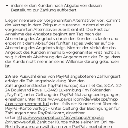
indem er den Kunden nach Abgabe von dessen
Bestellung zur Zahlung auffordert.
Liegen mehrere der vorgenannten Alternativen vor, kommt
der Vertrag in dem Zeitpunkt zustande, in dem eine der
vorgenannten Alternativen zuerst eintritt. Die Frist zur
Annahme des Angebots beginnt am Tag nach der
Absendung des Angebots durch den Kunden zu laufen und
endet mit dem Ablauf des fünften Tages, welcher auf die
Absendung des Angebots folgt. Nimmt der Verkäufer das
Angebot des Kunden innerhalb vorgenannter Frist nicht an,
so gilt dies als Ablehnung des Angebots mit der Folge, dass
der Kunde nicht mehr an seine Willenserklärung gebunden
ist.
2.4
Bei Auswahl einer von PayPal angebotenen Zahlungsart
erfolgt die Zahlungsabwicklung über den
Zahlungsdienstleister PayPal (Europe) S.à r.l. et Cie, S.C.A., 22-
24 Boulevard Royal, L-2449 Luxemburg (im Folgenden:
„PayPal“), unter Geltung der PayPal-Nutzungsbedingungen,
einsehbar unter
https://www.paypal.com
/de
/webapps
/mpp
/ua
/useragreement-full
oder - falls der Kunde nicht über ein
PayPal-Konto verfügt – unter Geltung der Bedingungen für
Zahlungen ohne PayPal-Konto, einsehbar
unter
https://www.paypal.com
/de
/webapps
/mpp
/ua
/privacywax-full
. Zahlt der Kunde mittels einer im Online-
Bestellvorgang auswählbaren von PayPal angebotenen