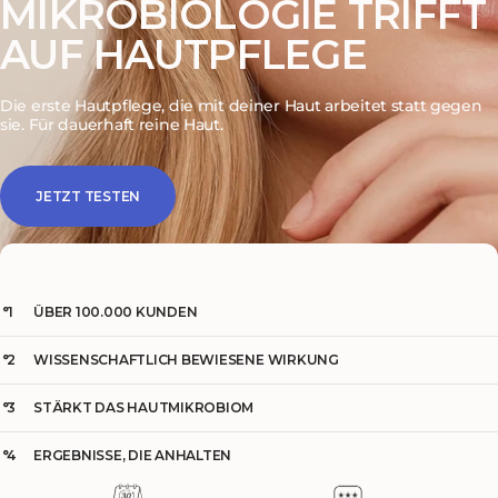
MIKROBIOLOGIE TRIFFT
AUF HAUTPFLEGE
Die erste Hautpflege, die mit deiner Haut arbeitet statt gegen
sie. Für dauerhaft reine Haut.
JETZT TESTEN
°1
ÜBER 100.000 KUNDEN
°2
WISSENSCHAFTLICH BEWIESENE WIRKUNG
°3
STÄRKT DAS HAUTMIKROBIOM
°4
ERGEBNISSE, DIE ANHALTEN