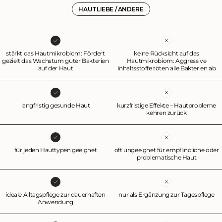
sich die probiotische Pflege problemlos mit anderen Produkten (z.B. Make U
HAUTLIEBE / ANDERE
oder Sonnenschutz) kombinieren.
stärkt das Hautmikrobiom: Fördert
keine Rücksicht auf das
gezielt das Wachstum guter Bakterien
Hautmikrobiom: Aggressive
auf der Haut
Inhaltsstoffe töten alle Bakterien ab
langfristig gesunde Haut
kurzfristige Effekte – Hautprobleme
kehren zurück
für jeden Hauttypen geeignet
oft ungeeignet für empflindliche oder
problematische Haut
ideale Alltagspflege zur dauerhaften
nur als Ergänzung zur Tagespflege
Anwendung