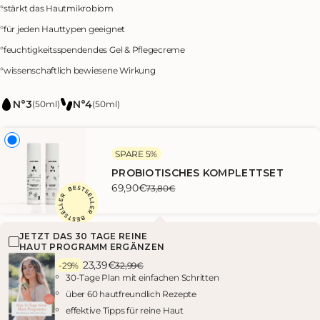
Preis
°
stärkt das Hautmikrobiom
°
für jeden Hauttypen geeignet
°
feuchtigkeitsspendendes Gel & Pflegecreme
°
wissenschaftlich bewiesene Wirkung
N°3
N°4
(50ml)
(50ml)
SPARE 5%
PROBIOTISCHES KOMPLETTSET
69,90€
73,80€
JETZT DAS 30 TAGE REINE
HAUT PROGRAMM ERGÄNZEN
23,39€
-29%
32,99€
30-Tage Plan mit einfachen Schritten
über 60 hautfreundlich Rezepte
effektive Tipps für reine Haut