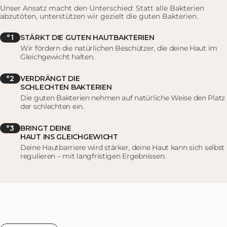
Unser Ansatz macht den Unterschied: Statt alle Bakterien
Unsere probiotische Pflege hat bereits über 100.000 Menschen
abzutöten, unterstützen wir gezielt die guten Bakterien.
mit verschiedenen Hautproblemen geholfen. Ob bei Akne,
Unreinheiten, Neurodermitis oder Rosacea – unsere Kunden
°1
STÄRKT DIE GUTEN HAUTBAKTERIEN
berichten von deutlich verbessertem Hautbild und gestärktem
Wir fördern die natürlichen Beschützer, die deine Haut im
Hautgefühl. Was unsere Produkte besonders macht: Sie arbeiten
Gleichgewicht halten.
mit deiner Haut, nicht gegen sie. Durch die Stärkung deines
natürlichen Hautmikrobioms unterstützen wir den Weg zu einer
°2
VERDRÄNGT DIE
ausgeglichenen, gesunden Haut, statt Symptome nur
SCHLECHTEN BAKTERIEN
oberflächlich zu bekämpfen.
Die guten Bakterien nehmen auf natürliche Weise den Platz
der schlechten ein.
Die Pflege ist als Alltagspflege konzipiert. Sie kann präventiv
eingesetzt werden, um ein gesundes Hautmikrobiom zu erhalten
°3
BRINGT DEINE
HAUT INS GLEICHGEWICHT
und deine Hautgesundheit langfristig zu unterstützen.
Deine Hautbarriere wird stärker, deine Haut kann sich selbst
regulieren – mit langfristigen Ergebnissen.