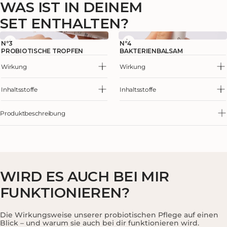
WAS IST IN DEINEM
SET ENTHALTEN?
Nº3
Nº4
PROBIOTISCHE TROPFEN
BAKTERIENBALSAM
Wirkung
Wirkung
Inhaltsstoffe
Inhaltsstoffe
Produktbeschreibung
Die Probiotischen Tropfen und der Bakterienbalsam sind die
perfekte Ergänzung. Beide Produkte berücksichtigen das
Hautmikrobiom und dank unseres patentierten und klinisch
bewiesenen Wirkstoffs regen sie das Wachstum wichtiger (guter)
WIRD ES AUCH BEI
MIR
Hautbakterien an und stellen so das Gleichgewicht deines
Hautmikrobioms wieder her. Dadurch werden die natürlichen
FUNKTIONIEREN?
Abwehrkräfte deiner Haut gestärkt, damit deine Haut sich besser
vor Hautproblemen schützen kann.
Die Wirkungsweise unserer probiotischen Pflege auf einen
Blick – und warum sie auch bei dir funktionieren wird.
Bewährte Wirksamkeit: