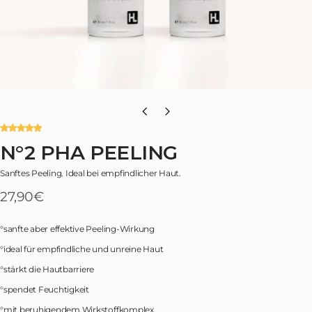
N°2 PHA PEELING
Sanftes Peeling. Ideal bei empfindlicher Haut.
27,90€
Regulärer
Preis
°
sanfte aber effektive Peeling-Wirkung
°
ideal für empfindliche und unreine Haut
°
stärkt die Hautbarriere
°
spendet Feuchtigkeit
°
mit beruhigendem Wirkstoffkomplex