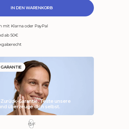
IN DEN WARENKORB
n mit Klarna oder PayPal
nd ab 50€
kgaberecht
E GARANTIE
Zurück-Garantie. Teste unsere
nd überzeuge dich selbst.