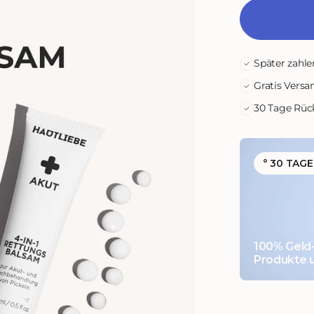
Später zahle
Gratis Versa
30 Tage Rüc
° 30 TAG
odus
100% Geld-
Produkte u