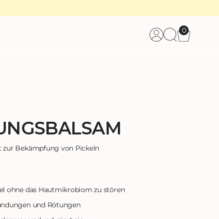
0
Anmeldun
Wage
UNGSBALSAM
 zur Bekämpfung von Pickeln
ärer
el ohne das Hautmikrobiom zu stören
zündungen und Rötungen