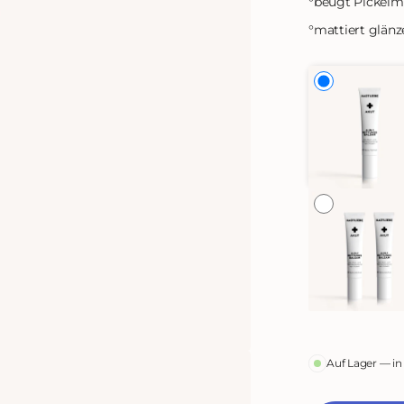
°
beugt Pickelma
°
mattiert glänz
odus
Auf Lager — in