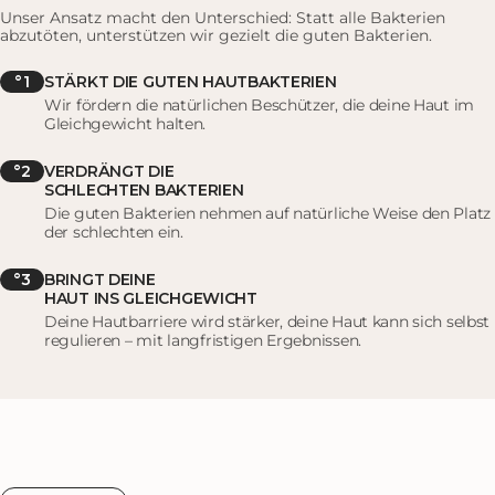
Unser Ansatz macht den Unterschied: Statt alle Bakterien
Unsere probiotische Pflege hat bereits über 100.000 Menschen
abzutöten, unterstützen wir gezielt die guten Bakterien.
mit verschiedenen Hautproblemen geholfen. Ob bei Akne,
Unreinheiten, Neurodermitis oder Rosacea – unsere Kunden
°1
STÄRKT DIE GUTEN HAUTBAKTERIEN
berichten von deutlich verbessertem Hautbild und gestärktem
Wir fördern die natürlichen Beschützer, die deine Haut im
Hautgefühl. Was unsere Produkte besonders macht: Sie arbeiten
Gleichgewicht halten.
mit deiner Haut, nicht gegen sie. Durch die Stärkung deines
natürlichen Hautmikrobioms unterstützen wir den Weg zu einer
°2
VERDRÄNGT DIE
ausgeglichenen, gesunden Haut, statt Symptome nur
SCHLECHTEN BAKTERIEN
oberflächlich zu bekämpfen.
Die guten Bakterien nehmen auf natürliche Weise den Platz
der schlechten ein.
Die Pflege ist als Alltagspflege konzipiert. Sie kann präventiv
eingesetzt werden, um ein gesundes Hautmikrobiom zu erhalten
°3
BRINGT DEINE
HAUT INS GLEICHGEWICHT
und deine Hautgesundheit langfristig zu unterstützen.
Deine Hautbarriere wird stärker, deine Haut kann sich selbst
regulieren – mit langfristigen Ergebnissen.