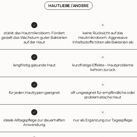
sich die probiotische Pflege problemlos mit anderen Produkten (z.B. Make U
HAUTLIEBE / ANDERE
oder Sonnenschutz) kombinieren.
stärkt das Hautmikrobiom: Fördert
keine Rücksicht auf das
gezielt das Wachstum guter Bakterien
Hautmikrobiom: Aggressive
auf der Haut
Inhaltsstoffe töten alle Bakterien ab
langfristig gesunde Haut
kurzfristige Effekte – Hautprobleme
kehren zurück
für jeden Hauttypen geeignet
oft ungeeignet für empflindliche oder
problematische Haut
ideale Alltagspflege zur dauerhaften
nur als Ergänzung zur Tagespflege
Anwendung