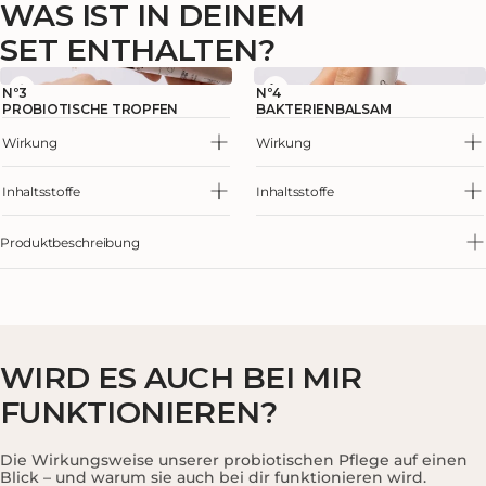
WAS IST IN DEINEM
SET ENTHALTEN?
Nº3
Nº4
PROBIOTISCHE TROPFEN
BAKTERIENBALSAM
Wirkung
Wirkung
Inhaltsstoffe
Inhaltsstoffe
Produktbeschreibung
Die Probiotischen Tropfen und der Bakterienbalsam sind die
perfekte Ergänzung. Beide Produkte berücksichtigen das
Hautmikrobiom und dank unseres patentierten und klinisch
bewiesenen Wirkstoffs regen sie das Wachstum wichtiger (guter)
WIRD ES AUCH BEI
MIR
Hautbakterien an und stellen so das Gleichgewicht deines
Hautmikrobioms wieder her. Dadurch werden die natürlichen
FUNKTIONIEREN?
Abwehrkräfte deiner Haut gestärkt, damit deine Haut sich besser
vor Hautproblemen schützen kann.
Die Wirkungsweise unserer probiotischen Pflege auf einen
Blick – und warum sie auch bei dir funktionieren wird.
Bewährte Wirksamkeit: