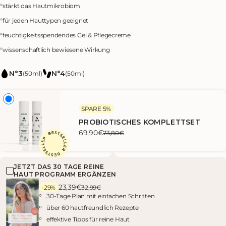
Preis
°
stärkt das Hautmikrobiom
°
für jeden Hauttypen geeignet
°
feuchtigkeitsspendendes Gel & Pflegecreme
°
wissenschaftlich bewiesene Wirkung
N°3
N°4
(50ml)
(50ml)
SPARE 5%
PROBIOTISCHES KOMPLETTSET
69,90€
73,80€
JETZT DAS 30 TAGE REINE
HAUT PROGRAMM ERGÄNZEN
23,39€
-29%
32,99€
30-Tage Plan mit einfachen Schritten
über 60 hautfreundlich Rezepte
effektive Tipps für reine Haut