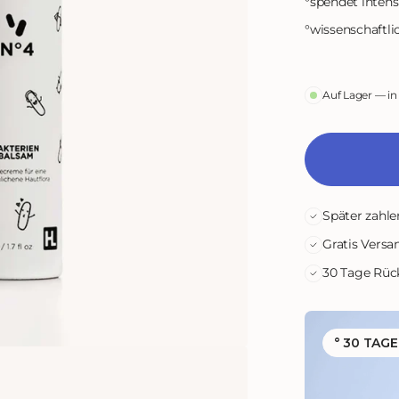
°
spendet intens
°
wissenschaftl
odus
Auf Lager — in
Später zahle
Gratis Versa
30 Tage Rüc
° 30 TAG