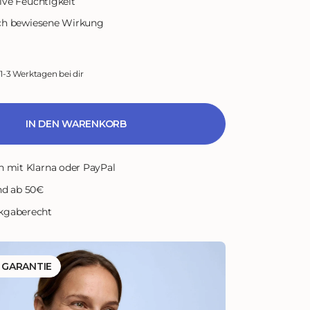
ive Feuchtigkeit
ich bewiesene Wirkung
 1-3 Werktagen bei dir
IN DEN WARENKORB
n mit Klarna oder PayPal
nd ab 50€
kgaberecht
E GARANTIE