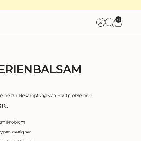
0
Anmeldun
Wage
ERIENBALSAM
creme zur Bekämpfung von Hautproblemen
Verkaufspreis
Regulärer
81€
Preis
utmikrobiom
typen geeignet