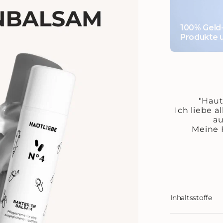
100% Geld-
Produkte u
"Haut
Ich liebe 
au
Meine 
odus
Inhaltsstoffe