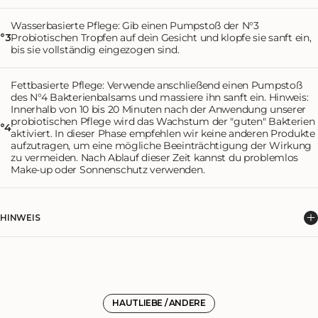
Wasserbasierte Pflege: Gib einen Pumpstoß der N°3
Probiotischen Tropfen auf dein Gesicht und klopfe sie sanft ein,
°3
bis sie vollständig eingezogen sind.
Fettbasierte Pflege: Verwende anschließend einen Pumpstoß
des N°4 Bakterienbalsams und massiere ihn sanft ein. Hinweis:
Innerhalb von 10 bis 20 Minuten nach der Anwendung unserer
probiotischen Pflege wird das Wachstum der "guten" Bakterien
°4
aktiviert. In dieser Phase empfehlen wir keine anderen Produkte
aufzutragen, um eine mögliche Beeinträchtigung der Wirkung
zu vermeiden. Nach Ablauf dieser Zeit kannst du problemlos
Make-up oder Sonnenschutz verwenden.
HINWEIS
Innerhalb von 10 bis 20 Minuten nach der Anwendung unserer probiotischen
Pflege wird das Wachstum der "guten" Bakterien aktiviert. In dieser Phase
empfehlen wir keine anderen Produkte aufzutragen, um eine mögliche
Beeinträchtigung der Wirkung zu vermeiden. Nach Ablauf dieser Zeit lässt
sich die probiotische Pflege problemlos mit anderen Produkten (z.B. Make U
HAUTLIEBE / ANDERE
oder Sonnenschutz) kombinieren.