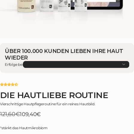
ÜBER 100.000 KUNDEN LIEBEN IHRE HAUT
WIEDER
Erfolge bei
DIE HAUTLIEBE ROUTINE
Vierschrittige Hautpflegeroutine für ein reines Hautbild.
121,60€
Verkaufspreis
Regulärer
109,40€
Preis
°
stärkt das Hautmikrobiom