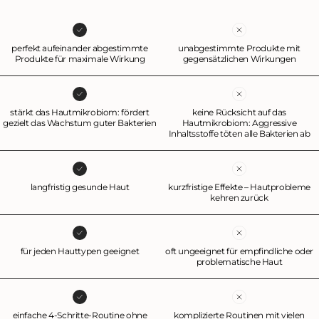
perfekt aufeinander abgestimmte
unabgestimmte Produkte mit
Produkte für maximale Wirkung
gegensätzlichen Wirkungen
stärkt das Hautmikrobiom: fördert
keine Rücksicht auf das
gezielt das Wachstum guter Bakterien
Hautmikrobiom: Aggressive
Inhaltsstoffe töten alle Bakterien ab
langfristig gesunde Haut
kurzfristige Effekte – Hautprobleme
kehren zurück
für jeden Hauttypen geeignet
oft ungeeignet für empfindliche oder
problematische Haut
einfache 4-Schritte-Routine ohne
komplizierte Routinen mit vielen