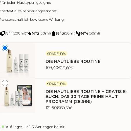
°
für jeden Hauttypen geeignet
°
perfekt aufeinander abgestimmt
°
wissenschaftlich bewiesene Wirkung
N°1
N°2
N°3
N°4
(200ml)
(30ml)
(50ml)
(50ml)
SPARE 10%
DIE HAUTLIEBE ROUTINE
109,40€
121,60€
SPARE 19%
DIE HAUTLIEBE ROUTINE + GRATIS E-
BUCH: DAS 30 TAGE REINE HAUT
PROGRAMM (28.99€)
121,60€
150,59€
Auf Lager – in 1-3 Werktagen bei dir