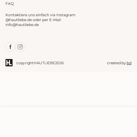
FAQ
Kontaktiere uns einfach via Instagram
@hautliebe.de oder per E-Mail:
info@hautliebe.de
Facebook
Instagram
copyright
HAUTLIEBE
2026
created by
bd
IN DEN WARENKORB